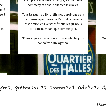
Pour pouvoir adhérer à l’ACQH, il suffit d’être
ée.
commerçant dans le quartier des Halles.
ipré
ssent
Tous les jeudi, de 19h à 21h, nous profitons de la
à
permanence pour évoquer l’actualité de notre
t
association et diverses thématiques qui nous
 et
concernent en tant que commerçant.
N’hésitez pas à passer, ou à nous contacter pour
Me
connaître notre agenda.
ant, pourquoi et comment adhérer à 
Adh