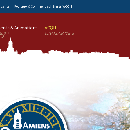
rçants
Pourquoi & Comment adhérer à l’ACQH
ents & Animations
ACQH
ge !
L’association