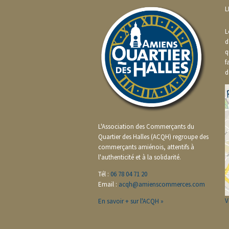
L
L
d
q
f
d
L'Association des Commerçants du
Quartier des Halles (ACQH) regroupe des
commerçants amiénois, attentifs à
l'authenticité et à la solidarité.
Tél :
06 78 04 71 20
Email :
acqh@amienscommerces.com
V
En savoir + sur l'ACQH »