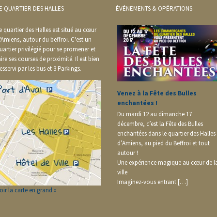
E QUARTIER DES HALLES
ÉVÉNEMENTS & OPÉRATIONS
e quartier des Halles est situé au cœur
'Amiens, autour du beffroi. C'est un
uartier privilégié pour se promener et
aire ses courses de proximité. Il est bien
esservi par les bus et 3 Parkings.
Venez à la Fête des Bulles
enchantées !
Du mardi 12 au dimanche 17
décembre, c’est la Fête des Bulles
enchantées dans le quartier des Halles
d’Amiens, au pied du Beffroi et tout
autour !
Une expérience magique au cœur de l
ville
Imaginez-vous entrant […]
oir la carte en grand »