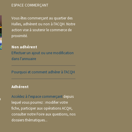
ESPACE COMMERÇANT
Vous êtes commerçant au quartier des
Halles, adhérent ou non à l'ACQH. Notre
action vise à soutenir le commerce de
proximité.
Non adhérent
Effectuer un ajout ou une modification
dans l'annuaire
Pourquoi et comment adhérer à l'ACQH
Adhérent
Accédez à l'espace commerçant
depuis
a
lequel vous pourrez : modifier votre
fiche, participer aux opérations ACQH,
consulter notre Foire aux questions, nos
dossiers thématiques...