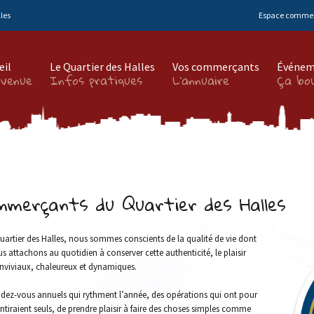
les
Espace comme
eil
Le Quartier des Halles
Vos commerçants
Événem
nvenue
Infos pratiques
L’annuaire
Ça bou
mmerçants du Quartier des Halles
artier des Halles, nous sommes conscients de la qualité de vie dont
 attachons au quotidien à conserver cette authenticité, le plaisir
nviviaux, chaleureux et dynamiques.
ndez-vous annuels qui rythment l’année, des opérations qui ont pour
ntiraient seuls, de prendre plaisir à faire des choses simples comme